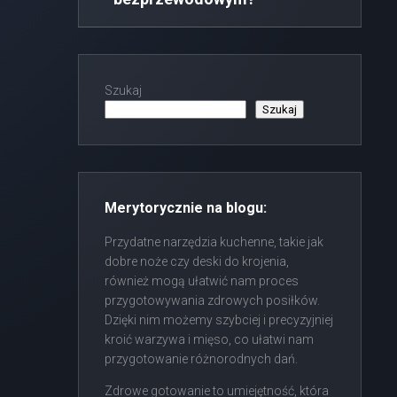
Szukaj
Szukaj
Merytorycznie na blogu:
Przydatne narzędzia kuchenne, takie jak
dobre noże czy deski do krojenia,
również mogą ułatwić nam proces
przygotowywania zdrowych posiłków.
Dzięki nim możemy szybciej i precyzyjniej
kroić warzywa i mięso, co ułatwi nam
przygotowanie różnorodnych dań.
Zdrowe gotowanie to umiejętność, która