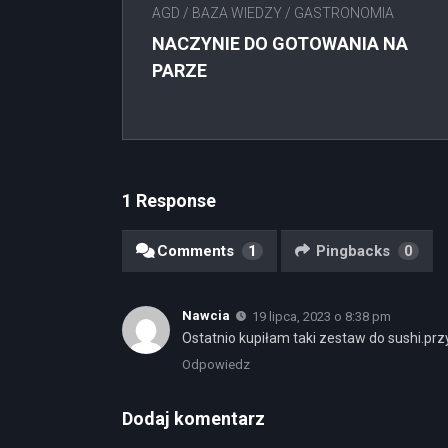
AGD
/
BAZA WIEDZY
/
GASTRONOMIA
NACZYNIE DO GOTOWANIA NA
PARZE
1 Response
Comments
1
Pingbacks
0
Nawcia
19 lipca, 2023 o 8:38 pm
Ostatnio kupiłam taki zestaw do sushi.pr
Odpowiedz
Dodaj komentarz