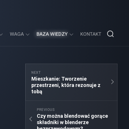
WAGA
BAZA WIEDZY
KONTAKT
ILE
ZADASZENIE
OWE
WAŻY
TARASU
ŁYŻKA
W
STOŁOWA
KRAKOWIE
NEXT
SOLI?
Z
Mieszkanie: Tworzenie
MONTAŻEM
przestrzeni, która rezonuje z
SZKLANKA
tobą
OLEJU
MIESZKANIE:
ILE
TWORZENIE
TO
PRZESTRZENI,
GRAM
PREVIOUS
KTÓRA
Czy można blendować gorące
REZONUJE
składniki w blenderze
Z
TOBĄ
bezprzewodowym?