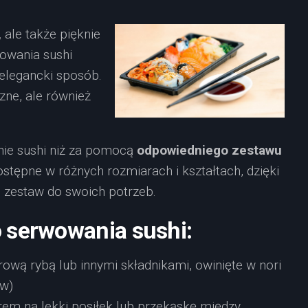
,
ale także pięknie
wowania sushi
elegancki sposób.
szne, ale również
ie sushi niż za pomocą
odpowiedniego zestawu
stępne w różnych rozmiarach i kształtach, dzięki
zestaw do swoich potrzeb.
 serwowania sushi:
rową rybą lub innymi składnikami, owinięte w nori
ów)
rem na lekki posiłek lub przekąskę między