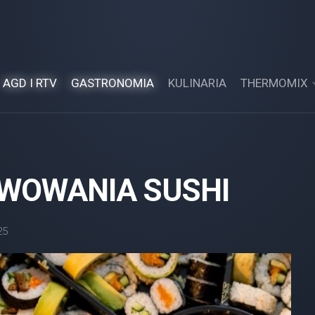
AGD I RTV
GASTRONOMIA
KULINARIA
THERMOMIX
CIASTO
MARCHEWK
FIT
WOWANIA SUSHI
CIASTO
NA
KARPATKA
W
25
THERMOMIX