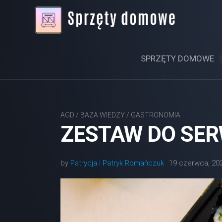
Skip
to
content
SPRZĘTY DOMOWE
AGD
/
BAZA WIEDZY
/
GASTRONOMIA
ZESTAW DO SER
by
Patrycja i Patryk Romańczuk
19 czerwca, 20