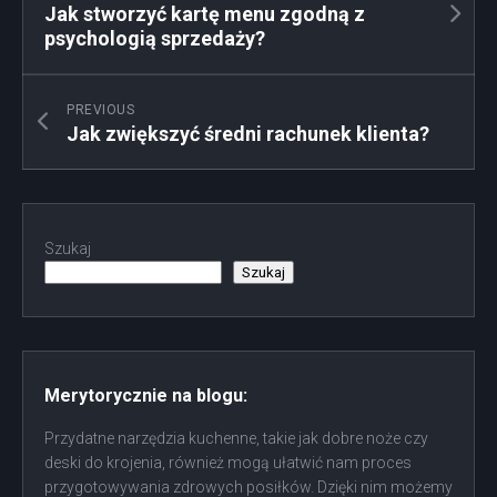
Jak stworzyć kartę menu zgodną z
psychologią sprzedaży?
PREVIOUS
Jak zwiększyć średni rachunek klienta?
Szukaj
Szukaj
Merytorycznie na blogu:
Przydatne narzędzia kuchenne, takie jak dobre noże czy
deski do krojenia, również mogą ułatwić nam proces
przygotowywania zdrowych posiłków. Dzięki nim możemy