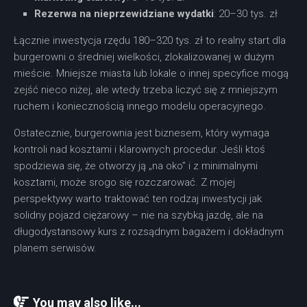
Rezerwa na nieprzewidziane wydatki
: 20–30 tys. zł
Łącznie inwestycja rzędu 180–320 tys. zł to realny start dla
burgerowni o średniej wielkości, zlokalizowanej w dużym
mieście. Mniejsze miasta lub lokale o innej specyfice mogą
zejść nieco niżej, ale wtedy trzeba liczyć się z mniejszym
ruchem i koniecznością innego modelu operacyjnego.
Ostatecznie, burgerownia jest biznesem, który wymaga
kontroli nad kosztami i klarownych procedur. Jeśli ktoś
spodziewa się, że otworzy ją „na oko” i z minimalnymi
kosztami, może srogo się rozczarować. Z mojej
perspektywy warto traktować ten rodzaj inwestycji jak
solidny pojazd ciężarowy – nie na szybką jazdę, ale na
długodystansowy kurs z rozsądnym bagażem i dokładnym
planem serwisów.
You may also like...